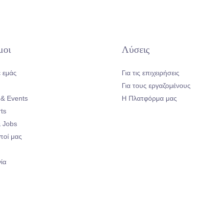
μοι
Λύσεις
ε εμάς
Για τις επιχειρήσεις
Για τους εργαζομένους
 & Events
Η Πλατφόρμα μας
ts
 Jobs
ποί μας
ία