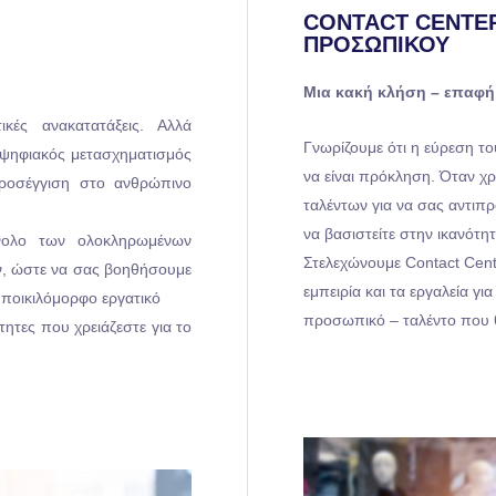
CONTACT CENTER
ΠΡΟΣΩΠΙΚΟΎ
Μια κακή κλήση – επαφή 
κές ανακατατάξεις. Αλλά
Γνωρίζουμε ότι η εύρεση τ
 ψηφιακός μετασχηματισμός
να είναι πρόκληση. Όταν χ
 προσέγγιση στο ανθρώπινο
ταλέντων για να σας αντιπ
να βασιστείτε στην ικανότ
νολο των ολοκληρωμένων
Στελεχώνουμε Contact Cente
ν, ώστε να σας βοηθήσουμε
εμπειρία και τα εργαλεία γ
 ποικιλόμορφο εργατικό
προσωπικό – ταλέντο που θ
τητες που χρειάζεστε για το