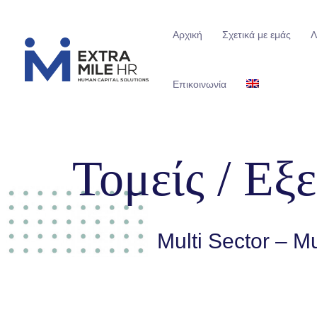
Αρχική
Σχετικά με εμάς
Λ
Επικοινωνία
Τομείς / Εξ
Multi Sector – Mu